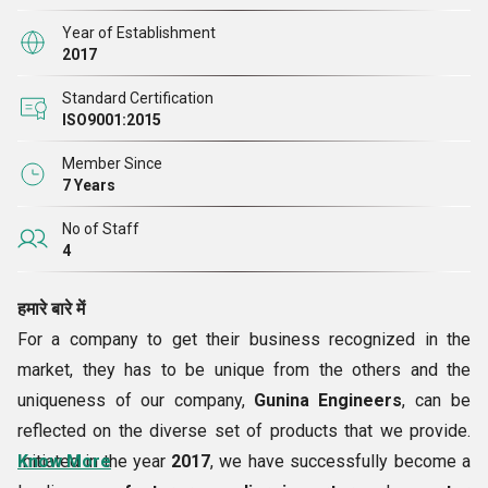
Year of Establishment
2017
Standard Certification
ISO9001:2015
Member Since
7 Years
No of Staff
4
हमारे बारे में
For a company to get their business recognized in the
market, they has to be unique from the others and the
uniqueness of our company,
Gunina Engineers
, can be
reflected on the diverse set of products that we provide.
Initiated in the year
Know More
2017
, we have successfully become a