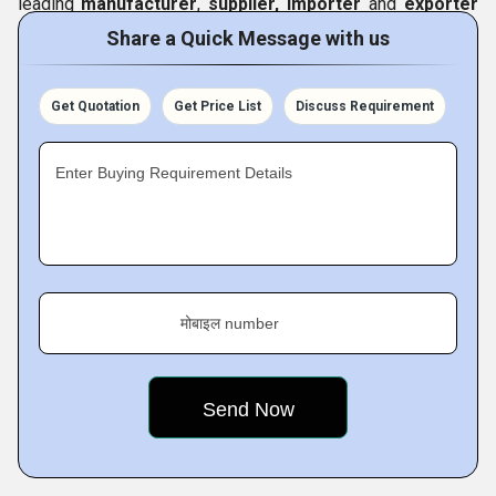
leading
manufacturer
,
supplier, importer
and
exporter
of a varied range of products which includes
PSA nitrogen
Share a Quick Message with us
plant, oxygen plant, ammonia cracker unit, desiccant
compressed air dryer, co2 purification unit and their
Get Quotation
Get Price List
Discuss Requirement
spare parts like as carbon molecular sieve, nickel
catalyst, molecular sieve, activated alumina balls,
Enter Buying Requirement Details
activated carbon, ceramic balls, panel, silicon nitride
balls along with electrical, instrument and mechanical
items.
etc. The uniqueness in our product range is because
of our business ties with numerous industries. Apart from
this, we also work as a
service provider
to give
मोबाइल number
Servicing of Nitrogen Plant, Servicing of Carbon
Dioxide Purification