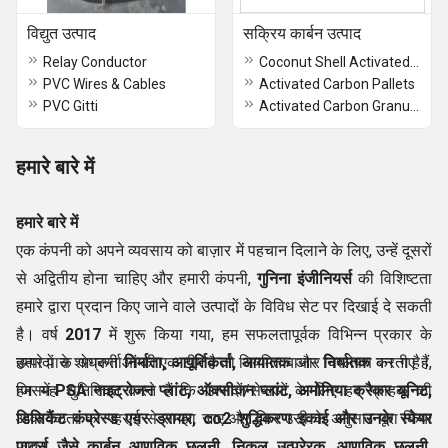
विद्युत उत्पाद
सक्रिय कार्बन उत्पाद
Relay Conductor
Coconut Shell Activated Carbon Granules
PVC Wires & Cables
Activated Carbon Pallets
PVC Gitti
Activated Carbon Granules
हमारे बारे में
हमारे बारे में
एक कंपनी को अपने व्यवसाय को बाज़ार में पहचान दिलाने के लिए, उन्हें दूसरों
से अद्वितीय होना चाहिए और हमारी कंपनी,
गुनिना इंजीनियर्स
की विशिष्टता
हमारे द्वारा प्रदान किए जाने वाले उत्पादों के विविध सेट पर दिखाई दे सकती
है। वर्ष
2017
में शुरू किया गया, हम सफलतापूर्वक विभिन्न प्रकार के
उत्पादों के अग्रणी
हमारे पास शोधकर्ताओं की एक टीम है जो नियमित बाजार विश्लेषण करती है।
निर्माता
, आपूर्तिकर्ता, आयातक
और
निर्यातक
बन गए हैं,
जिसमें
हम यह सुनिश्चित करते हैं कि उत्पादों/सेवाओं के लिए हर ग्राहक की
PSA नाइट्रोजन प्लांट, ऑक्सीजन प्लांट, अमोनिया क्रैकर यूनिट,
डिसिकैंट कंप्रेस्ड एयर ड्रायर, co2 शुद्धिकरण इकाई और उनके स्पेयर
आवश्यकता को गहराई से समझा जाए और फिर उसी के अनुसार पूरा किया
पार्ट्स जैसे कार्बन आणविक छलनी, निकल उत्प्रेरक, आणविक छलनी,
जाए।