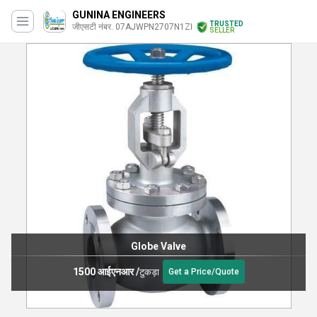
GUNINA ENGINEERS
TRUSTED
जीएसटी नंबर. 07AJWPN2707N1ZI
SELLER
Gate Valve
1500 आईएनआर
/
टुकड़ा
Get a Price/Quote